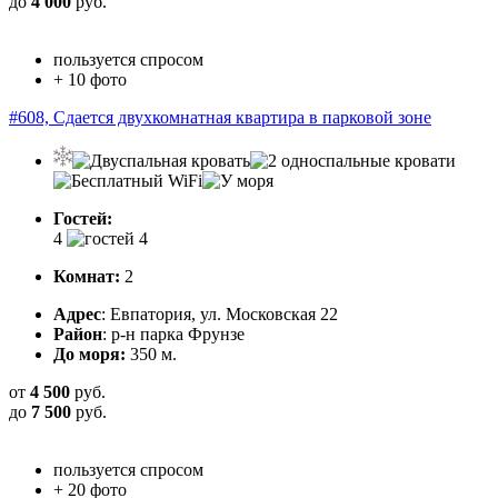
до
4 000
руб.
пользуется спросом
+ 10 фото
#608, Сдается двухкомнатная квартира в парковой зоне
Гостей:
4
Комнат:
2
Адрес
: Евпатория, ул. Московская 22
Район
: р-н парка Фрунзе
До моря:
350 м.
от
4 500
руб.
до
7 500
руб.
пользуется спросом
+ 20 фото