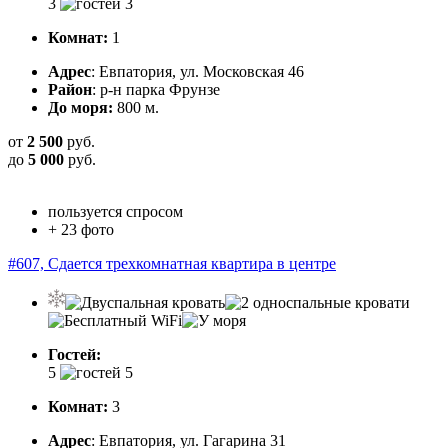
3
Комнат:
1
Адрес
: Евпатория, ул. Московская 46
Район
: р-н парка Фрунзе
До моря:
800 м.
от
2 500
руб.
до
5 000
руб.
пользуется спросом
+ 23 фото
#607, Сдается трехкомнатная квартира в центре
Гостей:
5
Комнат:
3
Адрес
: Евпатория, ул. Гагарина 31