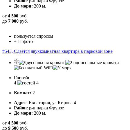
Район
: р-н парка Фрунзе
До моря:
200 м.
от
4 500
руб.
до
7 000
руб.
пользуется спросом
+ 11 фото
#543, Сдается двухкомнатная квартира в парковой зоне
Гостей:
4
Комнат:
2
Адрес
: Евпатория, ул Кирова 4
Район
: р-н парка Фрунзе
До моря:
200 м.
от
4 500
руб.
до
9 500
руб.