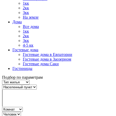
1кк
2кк
3кк
На земле
Дома
Все дома
1кк
2кк
3кк
4-5 кк
Гостевые дома
Гостевые дома в Евпатории
Гостевые дома в Заозерном
Гостевые дома Саки
Гостиницы
Подбор по параметрам