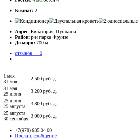
Комнат:
2
Адрес
: Евпатория, Пушкина
Район
: р-н парка Фрунзе
До моря:
700 м.
отзывов — 0
1 мая
2 500
руб.
д.
31 мая
31 мая
3 200
руб.
д.
25 июня
25 июня
3 800
руб.
д.
25 августа
25 августа
3 000
руб.
д.
30 сентября
+7(978) 935 04 00
Послать сообщение