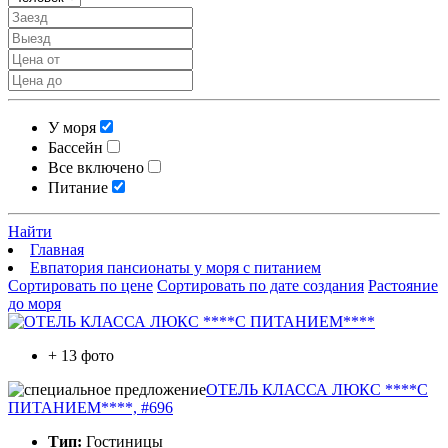
У моря
Бассейн
Все включено
Питание
Найти
Главная
Евпатория пансионаты у моря с питанием
Сортировать по цене
Сортировать по дате создания
Растояние
до моря
+ 13 фото
ОТЕЛЬ КЛАССА ЛЮКС ****С
ПИТАНИЕМ****, #696
Тип:
Гостиницы