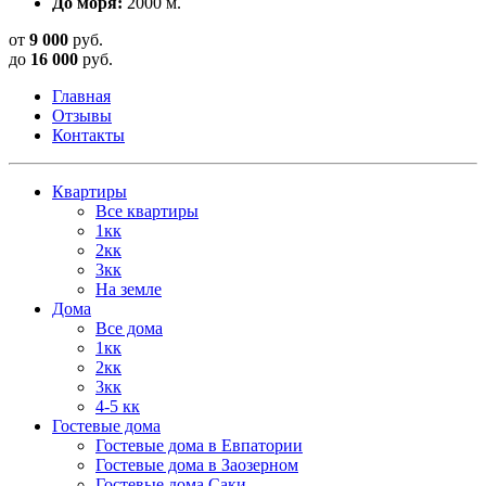
До моря:
2000 м.
от
9 000
руб.
до
16 000
руб.
Главная
Отзывы
Контакты
Квартиры
Все квартиры
1кк
2кк
3кк
На земле
Дома
Все дома
1кк
2кк
3кк
4-5 кк
Гостевые дома
Гостевые дома в Евпатории
Гостевые дома в Заозерном
Гостевые дома Саки