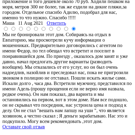
приложение и того дешевле около 70 руб. Ходили пешком на
моря, метров 300 не более, так же ездили на дикие пляжи,за
городом. Отдельное спасибо Адилю, подобрал для нас,
именно то что нужно. Спасибо !!!!!
Маша
11 Aug 2021
Ответить
Мы не бронировали этот дом. Собираясь на отдых в
Евпаторию, мы просмотрели кучу информации о
мошенниках. Предварительно договорились с агентом по
имени Федор, по тел обещал что встретит и поселит в
понравившейся дом. По приезду , оказалось дом занят и уже
давно, начал предлогать другие варианты (разводить
вообщем). Мы отказались от его услуг, но он был очень
надоедлив, назойлив и преследовал нас, пока не пригрозили
звонком в полицию не отставал. Пошли искать жилье сами.
Искали долго , часа два. Встретили мужчину, представился по
имени Адель (прошу прощения если не верно имя назвала,
редкое очень). Он нам показал, два варинта и мы
остановились на первом, вот в этом доме. Нам все подошло,
он не скрывал что посредник, нас устроила цена и подход к
делу. Он не стал "вешать нам лапшу на уши ", что является
хозяином, а честно сказал ; Я деньги зарабатываю. Нас это и
подкупило. Могу всем рекомендовать ,этот дом.
Оставьте свой отзыв