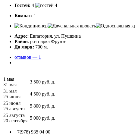
Гостей:
4
Комнат:
1
Адрес
: Евпатория, ул. Пушкина
Район
: р-н парка Фрунзе
До моря:
700 м.
отзывов — 1
1 мая
3 500
руб.
д.
31 мая
31 мая
4 500
руб.
д.
25 июня
25 июня
5 800
руб.
д.
25 августа
25 августа
5 000
руб.
д.
20 сентября
+7(978) 935 04 00