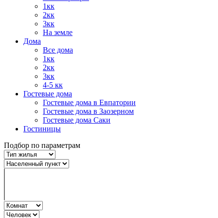
1кк
2кк
3кк
На земле
Дома
Все дома
1кк
2кк
3кк
4-5 кк
Гостевые дома
Гостевые дома в Евпатории
Гостевые дома в Заозерном
Гостевые дома Саки
Гостиницы
Подбор по параметрам