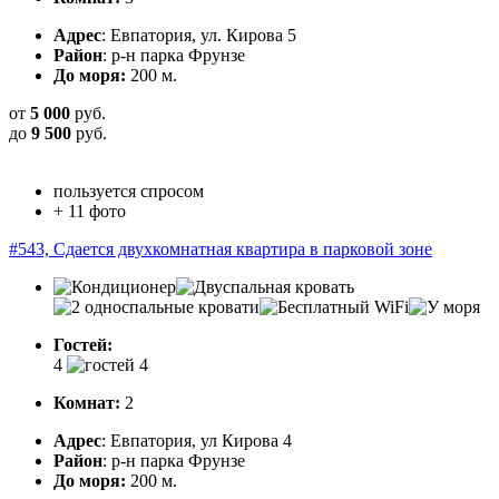
Адрес
: Евпатория, ул. Кирова 5
Район
: р-н парка Фрунзе
До моря:
200 м.
от
5 000
руб.
до
9 500
руб.
пользуется спросом
+ 11 фото
#543, Сдается двухкомнатная квартира в парковой зоне
Гостей:
4
Комнат:
2
Адрес
: Евпатория, ул Кирова 4
Район
: р-н парка Фрунзе
До моря:
200 м.