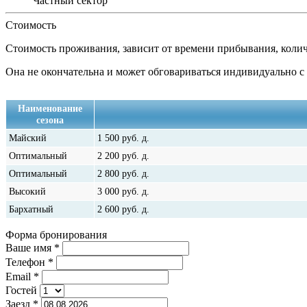
Частный сектор
Стоимость
Стоимость проживания, зависит от времени прибывания, коли
Она не окончательна и может обговариваться индивидуально с
Наименование
сезона
Майский
1 500
руб.
д.
Оптимальный
2 200
руб.
д.
Оптимальный
2 800
руб.
д.
Высокий
3 000
руб.
д.
Бархатный
2 600
руб.
д.
Форма бронирования
Ваше имя
*
Телефон
*
Email
*
Гостей
Заезд
*