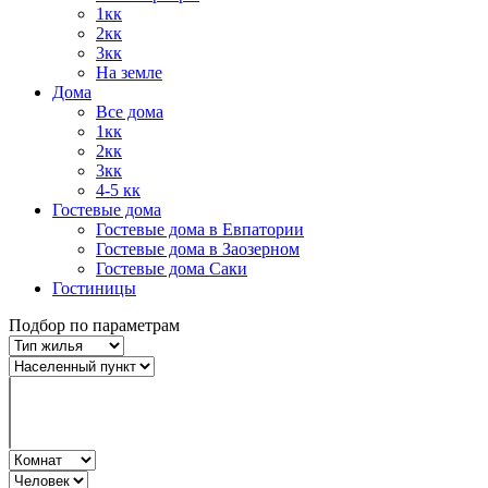
1кк
2кк
3кк
На земле
Дома
Все дома
1кк
2кк
3кк
4-5 кк
Гостевые дома
Гостевые дома в Евпатории
Гостевые дома в Заозерном
Гостевые дома Саки
Гостиницы
Подбор по параметрам