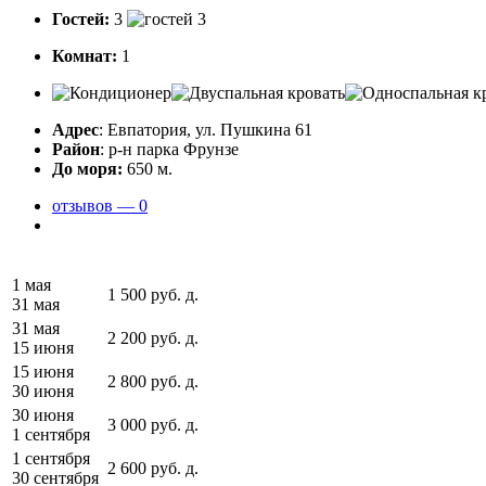
Гостей:
3
Комнат:
1
Адрес
: Евпатория, ул. Пушкина 61
Район
: р-н парка Фрунзе
До моря:
650 м.
отзывов — 0
1 мая
1 500
руб.
д.
31 мая
31 мая
2 200
руб.
д.
15 июня
15 июня
2 800
руб.
д.
30 июня
30 июня
3 000
руб.
д.
1 сентября
1 сентября
2 600
руб.
д.
30 сентября